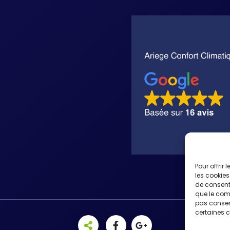
Pour offrir
les cookies
de consenti
que le comp
pas consent
certaines c