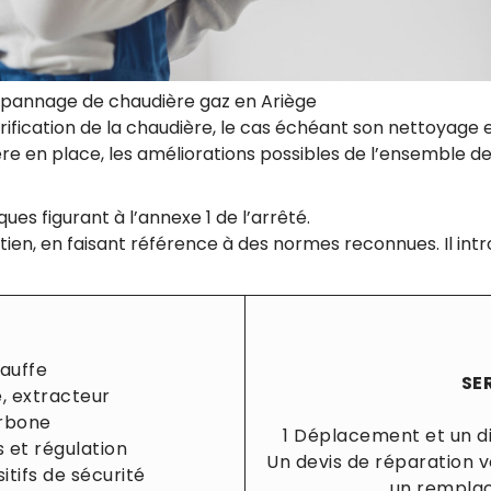
épannage de chaudière gaz en Ariège
fication de la chaudière, le cas échéant son nettoyage et 
e en place, les améliorations possibles de l’ensemble de l
es figurant à l’annexe 1 de l’arrêté.
ntretien, en faisant référence à des normes reconnues. Il i
auffe
SE
e, extracteur
arbone
1 Déplacement et un di
s et régulation
Un devis de réparation v
itifs de sécurité
un remplac