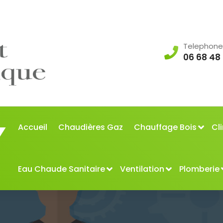
Telephone
06 68 48
Accueil
Chaudières Gaz
Chauffage Bois
Cl
Eau Chaude Sanitaire
Ventilation
Plomberie