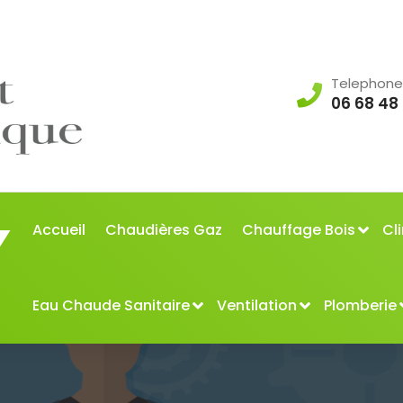
Telephone
06 68 48
Accueil
Chaudières Gaz
Chauffage Bois
Cl
Eau Chaude Sanitaire
Ventilation
Plomberie