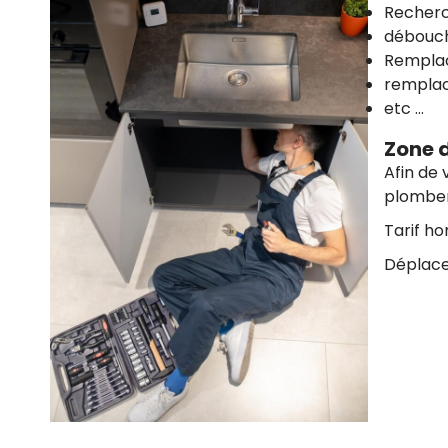
Recherch
débouch
Remplac
remplac
etc …
Zone d
Afin de 
plomberi
Tarif ho
Déplace