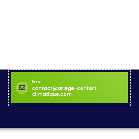
Email
contact@ariege-confort-
climatique.com