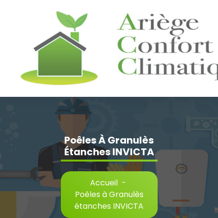
Aller
au
contenu
Poêles À Granulès
Étanches INVICTA
Accueil
-
Poêles à Granulès
étanches INVICTA