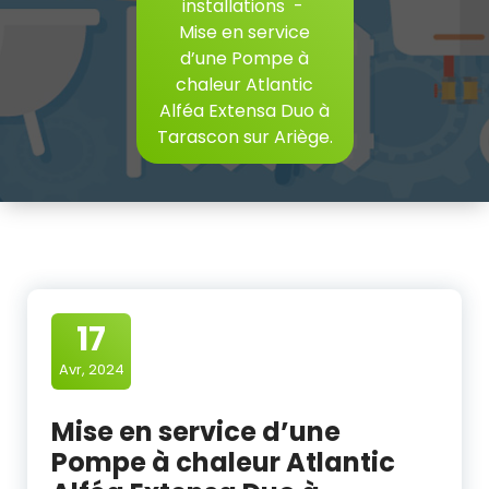
installations
-
Mise en service
d’une Pompe à
chaleur Atlantic
Alféa Extensa Duo à
Tarascon sur Ariège.
17
Avr, 2024
Mise en service d’une
Pompe à chaleur Atlantic