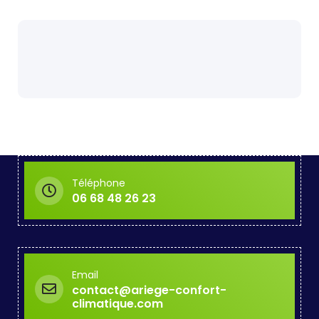
Téléphone
06 68 48 26 23
Email
contact@ariege-confort-
climatique.com