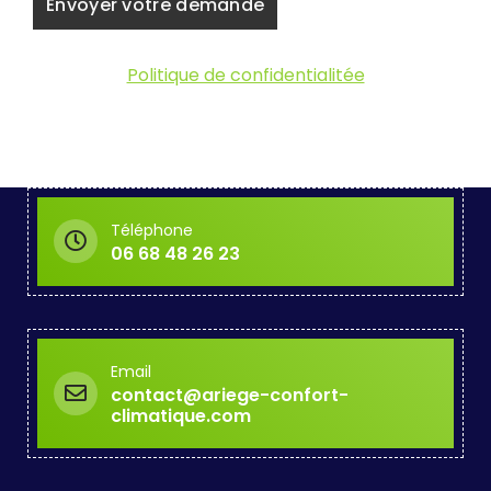
Politique de confidentialitée
Téléphone
06 68 48 26 23
Email
contact@ariege-confort-
climatique.com