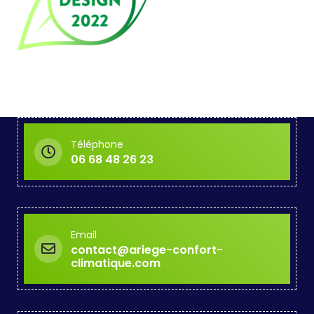
Téléphone
06 68 48 26 23
Email
contact@ariege-confort-
climatique.com